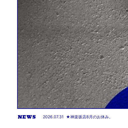
NEWS
2026.07.31
★島田店「ACHO Factory One