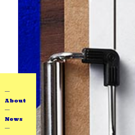
About
News