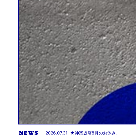
NEWS
2026.07.31
★島田店「ACHO Factory One