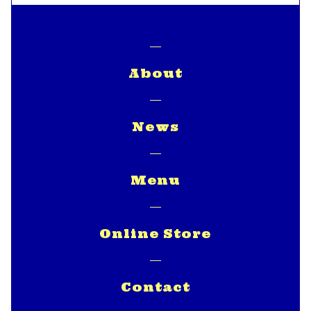
About
News
Menu
Online Store
Contact